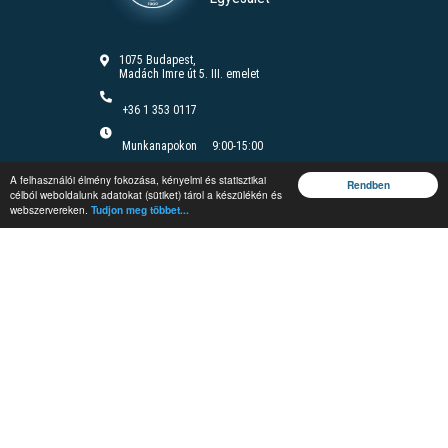
1075 Budapest,
Madách Imre út 5. III. emelet
+36 1 353 0117
Munkanapokon
9:00-15:00
Felnőttképzési nyilvántartási szám B/2020/000166
A felhasználói élmény fokozása, kényelmi és statisztikai
Felnőttképzési engedély száma: E/2020/000085
Rendben
célból weboldalunk adatokat (sütiket) tárol a készülékén és
webszervereken.
Tudjon meg többet...
Jegyzetrendelés
Rendezvények
Képzések
Vándorgyűlés