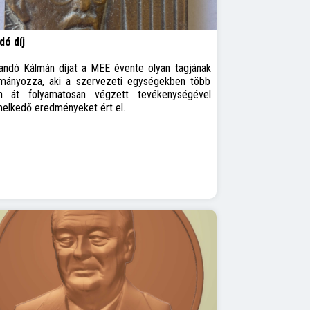
dó díj
andó Kálmán díjat a MEE évente olyan tagjának
mányozza, aki a szervezeti egységekben több
n át folyamatosan végzett tevékenységével
melkedő eredményeket ért el.