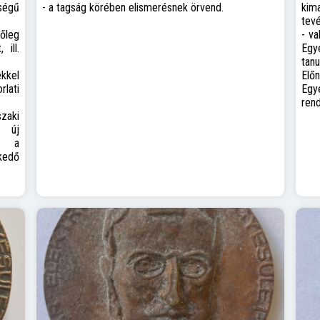
ségű
- a tagság körében elismerésnek örvend.
ki
tevé
őleg
- va
 ill.
Egye
tanu
ekkel
Előn
lati
Egy
ren
zaki
ő új
n: a
edő