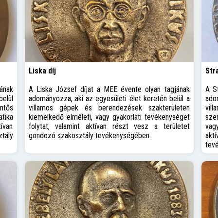
Liska díj
Stra
ának
A Liska József díjat a MEE évente olyan tagjának
A S
elül
adományozza, aki az egyesületi élet keretén belül a
adom
ntős
villamos gépek és berendezések szakterületen
vi
tika
kiemelkedő elméleti, vagy gyakorlati tevékenységet
szer
tívan
folytat, valamint aktívan részt vesz a területet
vag
tály
gondozó szakosztály tevékenységében.
akt
tev