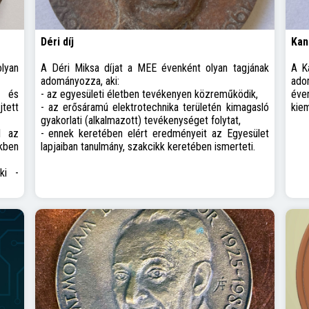
Déri díj
Kan
lyan
A Déri Miksa díjat a MEE évenként olyan tagjának
A K
adományozza, aki:
ado
e és
- az egyesületi életben tevékenyen közreműködik,
éve
tett
- az erősáramú elektrotechnika területén kimagasló
kie
gyakorlati (alkalmazott) tevékenységet folytat,
l az
- ennek keretében elért eredményeit az Egyesület
kben
lapjaiban tanulmány, szakcikk keretében ismerteti.
ki -