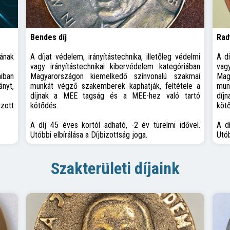
Bendes díj
Rad
ának
A díjat védelem, irányítástechnika, illetőleg védelmi
A dí
vagy irányítástechnikai kibervédelem kategóriában
vag
iban
Magyarországon kiemelkedő színvonalú szakmai
Mag
nyt,
munkát végző szakemberek kaphatják, feltétele a
mun
díjnak a MEE tagság és a MEE-hez való tartó
díj
zott
kötődés.
köt
A díj 45 éves kortól adható, -2 év türelmi idővel.
A d
Utóbbi elbírálása a Díjbizottság joga.
Utób
Szakterületi díjaink