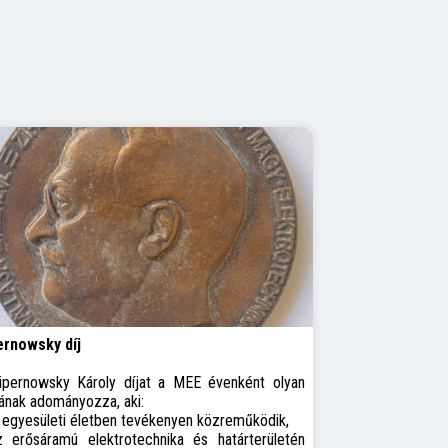
ernowsky díj
ipernowsky Károly díjat a MEE évenként olyan
ának adományozza, aki:
 egyesületi életben tevékenyen közreműködik,
z erősáramú elektrotechnika és határterületén