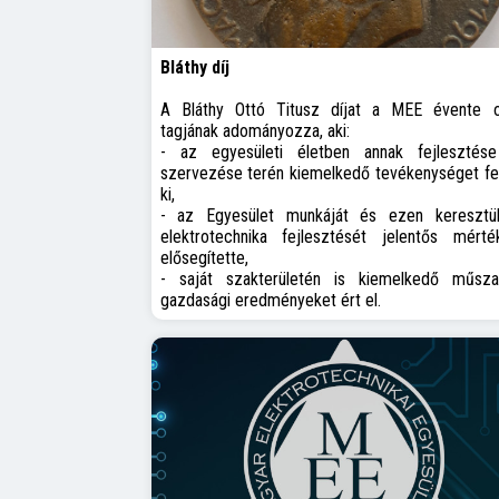
Bláthy díj
A Bláthy Ottó Titusz díjat a MEE évente o
tagjának adományozza, aki:
- az egyesületi életben annak fejlesztés
szervezése terén kiemelkedő tevékenységet fej
ki,
- az Egyesület munkáját és ezen keresztü
elektrotechnika fejlesztését jelentős mérté
elősegítette,
- saját szakterületén is kiemelkedő műsza
gazdasági eredményeket ért el.