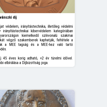
vánszki díj
jat védelem, irányítástechnika, illetőleg védelmi
y irányítástechnikai kibervédelem kategóriában
yarországon kiemelkedő színvonalú szakmai
kát végző szakemberek kaphatják, feltétele a
nak a MEE tagság és a MEE-hez való tartó
ődés.
íj 45 éves korig adható, +2 év türelmi idővel.
bi elbírálása a Díjbizottság joga.