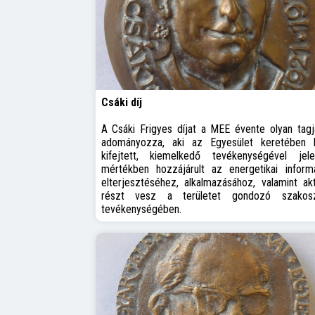
Csáki díj
A Csáki Frigyes díjat a MEE évente olyan tagj
adományozza, aki az Egyesület keretében b
kifejtett, kiemelkedő tevékenységével jele
mértékben hozzájárult az energetikai informa
elterjesztéséhez, alkalmazásához, valamint ak
részt vesz a területet gondozó szakosz
tevékenységében.