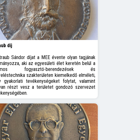
ub díj
traub Sándor díjat a MEE évente olyan tagjának
ányozza, aki az egyesületi élet keretén belül a
llamos fogyasztó-berendezések és
eléstechnika szakterületen kiemelkedő elméleti,
y gyakorlati tevékenységeket folytat, valamint
ívan részt vesz a területet gondozó szervezet
ékenységében.