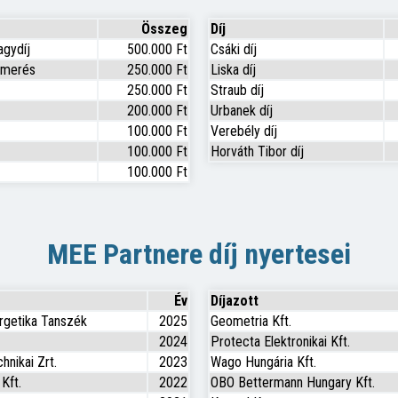
Összeg
Díj
agydíj
500.000 Ft
Csáki díj
ismerés
250.000 Ft
Liska díj
250.000 Ft
Straub díj
200.000 Ft
Urbanek díj
100.000 Ft
Verebély díj
100.000 Ft
Horváth Tibor díj
100.000 Ft
MEE Partnere díj nyertesei
Év
Díjazott
rgetika Tanszék
2025
Geometria Kft.
2024
Protecta Elektronikai Kft.
hnikai Zrt.
2023
Wago Hungária Kft.
Kft.
2022
OBO Bettermann Hungary Kft.