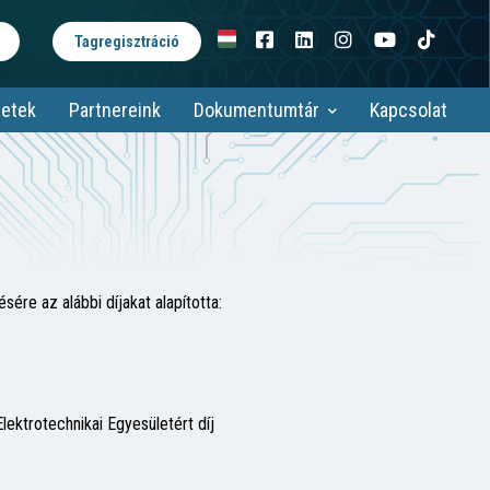
Tagregisztráció
etek
Partnereink
Dokumentumtár
Kapcsolat
ére az alábbi díjakat alapította:
ektrotechnikai Egyesületért díj