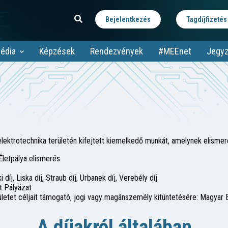
Bejelentkezés
Tagdíjfizetés
édia
Képzések
Rendezvények
#MEEnet
Jegyz
ktrotechnika területén kifejtett kiemelkedő munkát, amelynek elismerés
Életpálya elismerés
díj, Liska díj, Straub díj, Urbanek díj, Verebély díj
t Pályázat
tet céljait támogató, jogi vagy magánszemély kitüntetésére: Magyar El
A díjakról általában