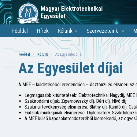
Magyar Elektrotechnikai
Egyesület
Főoldal
Hírek
Rólunk
Szervezeteink
M
Főoldal
>
Rólunk
> Az Egyesület díjai
Az Egyesület díjai
A MEE – küldetéséből eredendően – ösztönzi és elismeri az ele
Legmagasabb kitüntetések: Elektrotechnikai Nagydíj, MEE 
Szakirodalmi díjak: Zipernowszky díj, Déri díj, Nívó díj
Szakmai tevékenység elismerési: Bláthy díj, Kandó díj, Csáki 
Fiatalok munkájának elismerése: Diplomaterv, Szakdolgoza
A MEE külső kapcsolatrendszeréből kiemelkedő, az egyesüle