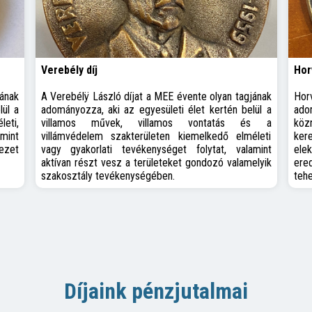
Verebély díj
Hor
jának
A Verebélÿ László díjat a MEE évente olyan tagjának
Hor
lül a
adományozza, aki az egyesületi élet kertén belül a
ado
leti,
villamos művek, villamos vontatás és a
köz
mint
villámvédelem szakterületen kiemelkedő elméleti
ke
ezet
vagy gyakorlati tevékenységet folytat, valamint
ele
aktívan részt vesz a területeket gondozó valamelyik
ere
szakosztály tevékenységében.
tehe
Díjaink pénzjutalmai