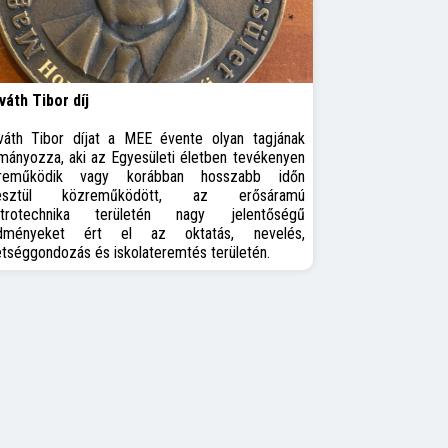
váth Tibor díj
váth Tibor díjat a MEE évente olyan tagjának
mányozza, aki az Egyesületi életben tevékenyen
reműködik vagy korábban hosszabb időn
resztül közreműködött, az erősáramú
ktrotechnika területén nagy jelentőségű
dményeket ért el az oktatás, nevelés,
tséggondozás és iskolateremtés területén.