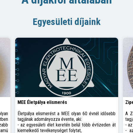
Egyesületi díjaink
MEE Életpálya elismerés
Zip
olyan
Életpálya elismerést a MEE olyan 60 évnél idősebb
A Z
tben
tagjának adományozza évente, aki:
tagj
zabb
- az egyesületi élet keretén belül több évtizeden át
- az
ramú
kiemelkedő tevékenységet folytat,
- a