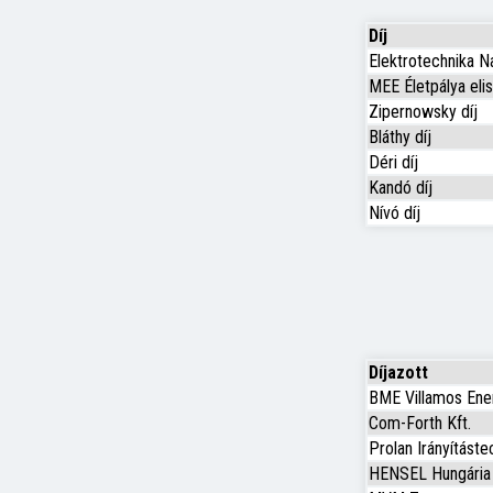
Díj
Elektrotechnika N
MEE Életpálya el
Zipernowsky díj
Bláthy díj
Déri díj
Kandó díj
Nívó díj
Díjazott
BME Villamos Ene
Com-Forth Kft.
Prolan Irányítástec
HENSEL Hungária 