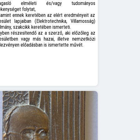
magasló elméleti és/vagy tudományos
kenységet folytat,
lamint ennek keretében az elért eredményeit az
sület lapjaiban (Elektrotechnika, Villamosság)
lmány, szakcikk keretében ismerteti.
yben részesítendő az a szerző, aki előzőleg az
esületben vagy más hazai, illetve nemzetközi
dezvényen előadásban is ismertette művét.