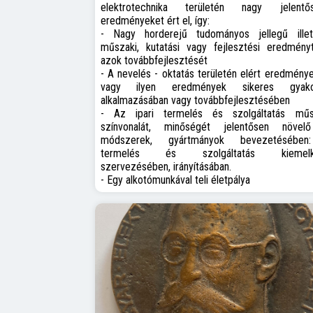
elektrotechnika területén nagy jelentő
eredményeket ért el, így:
- Nagy horderejű tudományos jellegű illet
műszaki, kutatási vagy fejlesztési eredményt,
azok továbbfejlesztését
- A nevelés - oktatás területén elért eredmény
vagy ilyen eredmények sikeres gyakor
alkalmazásában vagy továbbfejlesztésében
- Az ipari termelés és szolgáltatás műs
színvonalát, minőségét jelentősen növel
módszerek, gyártmányok bevezetésébe
termelés és szolgáltatás kiemelk
szervezésében, irányításában.
- Egy alkotómunkával teli életpálya