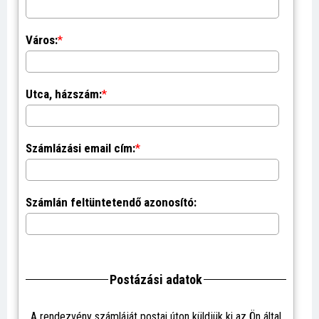
Város:
*
Utca, házszám:
*
Számlázási email cím:
*
Számlán feltüntetendő azonosító:
Postázási adatok
A rendezvény számláját postai úton küldjük ki az Ön által