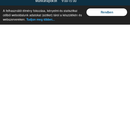
Munkanapokon
9:00-15:00
Felnőttképzési nyilvántartási szám B/2020/000166
A felhasználói élmény fokozása, kényelmi és statisztikai
Felnőttképzési engedély száma: E/2020/000085
Rendben
célból weboldalunk adatokat (sütiket) tárol a készülékén és
webszervereken.
Tudjon meg többet...
Jegyzetrendelés
Rendezvények
Képzések
Vándorgyűlés
Védelmi és
Irányítástechnikai
Fórum
#MEEnet
Infoshow