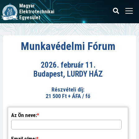
Magyar
Elektrotechnikai
Egyesület
Munkavédelmi Fórum
2026. február 11.
Budapest, LURDY HÁZ
Részvételi díj:
21 500 Ft + ÁFA / fő
Az Ön neve:
*
Email címe:
*