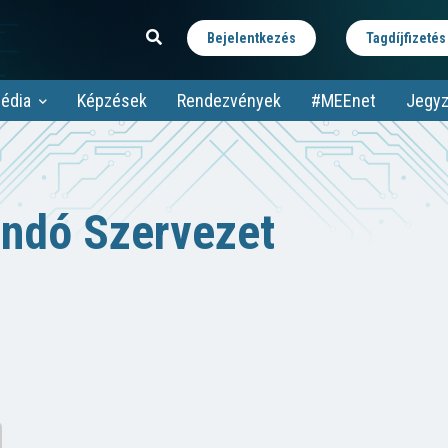
Bejelentkezés
Tagdíjfizetés
édia
Képzések
Rendezvények
#MEEnet
Jegyz
ndó Szervezet