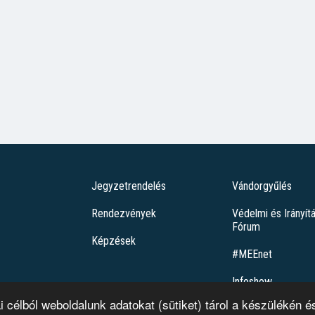
Jegyzetrendelés
Vándorgyűlés
Rendezvények
Védelmi és Irányít
Fórum
Képzések
#MEEnet
Infoshow
ai célból weboldalunk adatokat (sütiket) tárol a készülékén
Mi a pálya