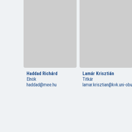
Haddad Richárd
Lamár Krisztián
Elnök
Titkár
haddad@mee.hu
lamar.krisztian@kvk.uni-ob