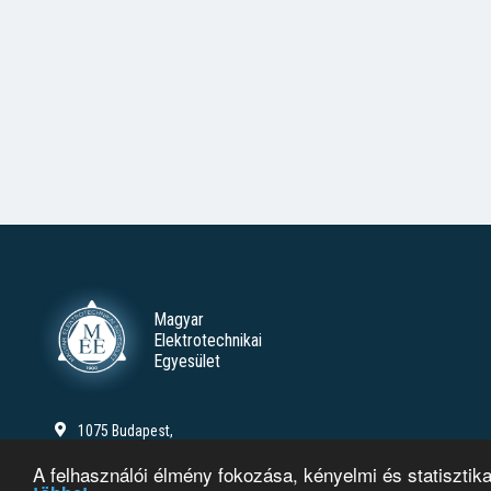
Magyar
Elektrotechnikai
Egyesület
1075 Budapest,
Madách Imre út 5. III. emelet
A felhasználói élmény fokozása, kényelmi és statisztik
+36 1 353 0117