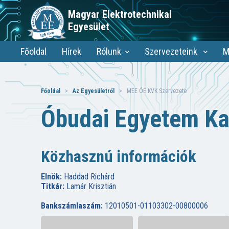
Magyar Elektrotechnikai
Egyesület
Főoldal
Hírek
Rólunk
Szervezeteink
M
Főoldal
>
Az Egyesületről
> MEE ÓE KVK Szervezete
Óbudai Egyetem Ka
Közhasznú információk
Elnök:
Haddad Richárd
Titkár:
Lamár Krisztián
Bankszámlaszám:
12010501-01103302-00800006