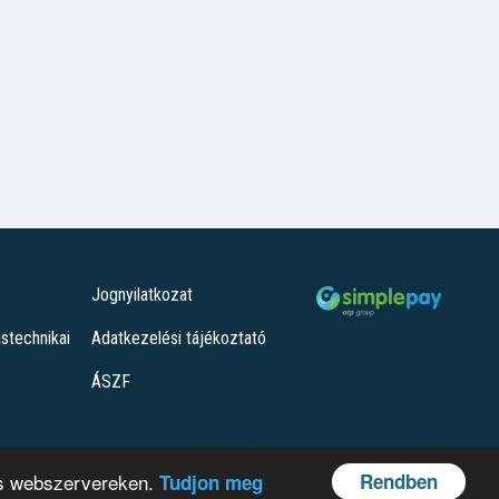
Jognyilatkozat
ástechnikai
Adatkezelési tájékoztató
ÁSZF
Rendben
 és webszervereken.
Tudjon meg