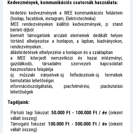
Kedvezmények, kommunikációs csatornák használata:
hirdetési kedvezmények a MEE kommunikációs felületein
(honlap, facebbok, instagram, Elektrotechnika)
MEE rendezvényeken kiállítói kedvezmények, p. stand
bérleti díjból
kiemelt támogatóink arculati elemeinek dedikált helyen
történő elhelyezése a honlapon, a lapban, kiadványokon,
rendezvényeken…
álláshirdetések elhelyezése a honlapon és a szaklapban
a MEE kiterjedt nemzetközi és hazai intézményi,
gazdálkodó, társadalmi szervezeti kapcsolatait
hasznosításra felajánlja
új műszaki irányelvek-új felfedezések-új termékek
bemutatási lehetőségei
információszolgáltatás, piacfelmérési, piackutatási
lehetőségek
Tagdíjaink:
Pártoló tagi fokozat:
50.000 Ft - 100.000 Ft / év
(önként
vállalt összeg)
Támogató fokozat:
100.000 Ft - 500.000 Ft / év
(önként
vállalt összeg)