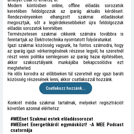
Modern köntösben online, offline előadás sorozatok
keretében feldolgozzuk az iparág aktuális kérdéseit.
Rendezvényeinken elhangzott szakmai előadásokat
megosztjuk, sőt a legérdekesebbeket újra feldolgozzuk
előadás sorozatok keretében.
Természetesen szakmai cikkeink számára továbbra is
fenntartjuk az Elektrotechnika nyomtatott folyóiratunkat.
Igazi szakmai közösség vagyunk, ha fontos számodra, hogy
az iparág igazi vérkeringésének részese legyél, ha szeretnél
részt venni politika semlegesen az iparág hazai építésében,
akkor szakosztályaink munkájába bekapcsolódva ezt
megteheted.
Ha idős korodra az előbbieken túl szeretnél egy igazi baráti
közösség részesének lenni, akkor csatlakozzál hozzánk.
Csatlakozz hozzánk...
Konkrét média szakmai tartalmak, melyeket regisztrációt
követően azonnal elérhetsz:
#MEEnet Szakmai estek előadássorozat
#MEEnet Energetikáról egymásközt! -A MEE Podcast
csatornája