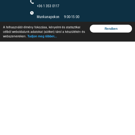
+36 1 353 0117
Munkanapokon
9:00-15:00
Felnőttképzési nyilvántartási szám B/2020/000166
A felhasználói élmény fokozása, kényelmi és statisztikai
Felnőttképzési engedély száma: E/2020/000085
Rendben
célból weboldalunk adatokat (sütiket) tárol a készülékén és
webszervereken.
Tudjon meg többet...
Jegyzetrendelés
Rendezvények
Képzések
Vándorgyűlés
Védelmi és
Irányítástechnikai
Fórum
#MEEnet