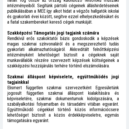
fiatalt fog össze az ország különböző felsőfokú műszaki
intézményeiből. Segítünk pártoló cégeinek álláshirdetéseinek
publikálásában a MEE így alkot hidat a végzős hallgatók iskolai
és gyakorlati évei között, segítve ezzel elhelyezkedésüket és
a fiatal szakembereket kereső cégek munkáját.
Szakképzési Támogatás jogi tagjaink számára
Rendkívül erős szakoktatói bázis gondoskodik a képzések
magas szakmai színvonaláról és a megszerezhető tudás
gyakorlati alkalmazhatóságáról. Akkreditált felnőttképzési
intézményként lehetőséget biztosít a cégeknek saját
munkavállalóik részére szervezett képzések költségeinek a
szakképzési hozzájárulás terhére történő elszámolására.
Szakmai álláspont képviselete, együttműködés jogi
tagjainkkal
Elismert független szakmai szervezetként Egyesületünk
jogosult független szakmai álláspont kialakítására és
képviseletére, szakmai dokumentumok kidolgozására, a
szabályalkotási folyamatban és társadalmi vitában egyaránt.
Együttműködő cégekkel történő közös információcsere
lehetőséget biztosít a közös érdekképviseletre, egymás
támogatására egyaránt.