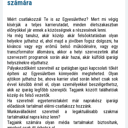
számára
Miért csatlakozzál Te is az Egyesülethez? Mert mi végig
kísérjük a teljes karrierutadat, minden életszakaszban
előnyökkel jár ennek a közösségnek a részesének lenni.
Ha még tanulsz, akár közép. akár felsőoktatásban olyan
helyekre juthatsz el, ahol majd a jövőben fogsz dolgozni, ha
kíváncsi vagy egy erőmű belső működésére, vagy egy
transzformátor állomásra, akkor a helyi szervezetink által
szervezett programok során akár hazai, akár külföldi iparági
helyszínekre eljuthatsz.
Pályakezdőként szeretnél az ipatágban igazi kapcsolati tőkét
építeni az Egyesületben könnyedén megteheted. Olyan
ajtókon juthatsz be, ahova karrier utad során lehet csak sok
évvel később érnél el, olyan személyekkel beszélgethetsz,
akik az iparág legfőbb szereplői. Tagjaink között találhatóak
közép és felső vezetők.
Ha szeretnél egyetemistaként már naprakész iparági
előadások tartalmait elérni-csatlakozz hozzánk.
Munkavállaóként szeretnél a legaktuálisabb szakmai
tartalmakkal napra kész lenni?
Tagjaink számára olyan média tartalmakat biztosítunk,
amelyet csak itt érhetsz el.