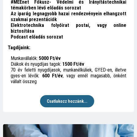
#MEEnet Fókusz- Védelmi és Irányítástechnikai
témakörben lévő előadás sorozat
Az iparág legnagyobb hazai rendezvényein elhangzott
szakmai prezentációk
Elektrotechnika folyóirat postai, vagy online
biztosítása
Podcast előadás sorozat
Tagdíjaink:
Munkavállalók:
5000 Ft/év
Diákok és nyugdíjas tagok:
1500 Ft/év
70 év feletti nyugdíjasok, munkanélküliek, GYED-en, illetve
gyes-en lévők:
600 Ft/év
, vagy ennél magasabb, önként
vállalt összeg
Csatlakozz hozzánk...