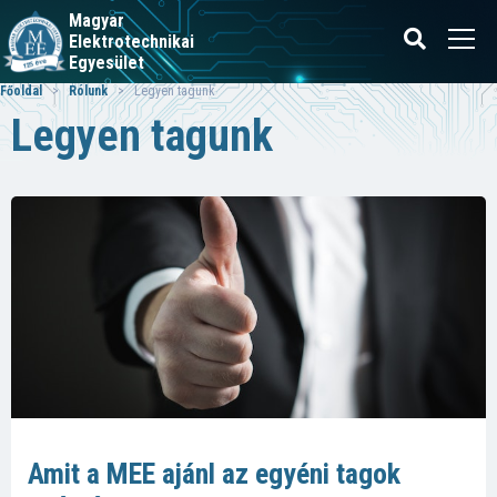
Magyar
Elektrotechnikai
Egyesület
Főoldal
>
Rólunk
> Legyen tagunk
Legyen tagunk
Amit a MEE ajánl az egyéni tagok