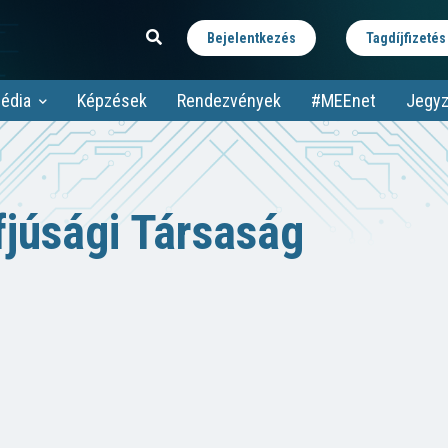
Bejelentkezés
Tagdíjfizetés
édia
Képzések
Rendezvények
#MEEnet
Jegyz
júsági Társaság