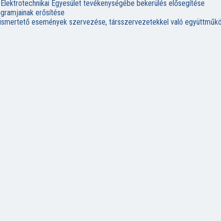
 Elektrotechnikai Egyesület tevékenységébe bekerülés elősegítése
ogramjainak erősítése
ait ismertető események szervezése, társszervezetekkel való együttmű