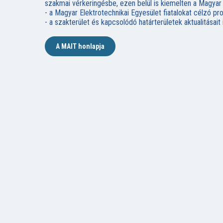
szakmai vérkeringésbe, ezen belül is kiemelten a Magyar
- a Magyar Elektrotechnikai Egyesület fiatalokat célzó pr
- a szakterület és kapcsolódó határterületek aktualitás
A MAIT honlapja