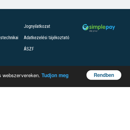
Jognyilatkozat
ástechnikai
Adatkezelési tájékoztató
ÁSZF
Rendben
 és webszervereken.
Tudjon meg