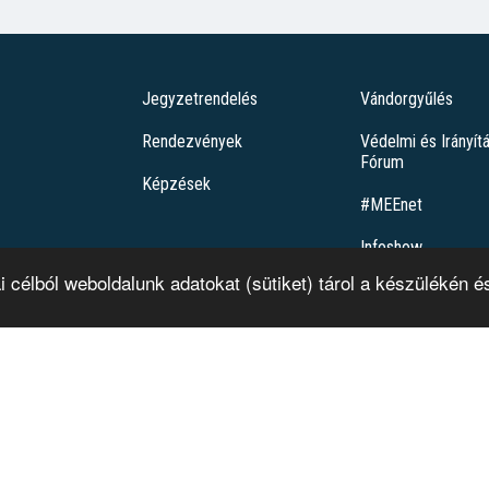
Jegyzetrendelés
Vándorgyűlés
Rendezvények
Védelmi és Irányít
Fórum
Képzések
#MEEnet
Infoshow
ai célból weboldalunk adatokat (sütiket) tárol a készülékén
Mi a pálya