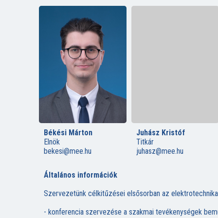
Békési Márton
Juhász Kristóf
Elnök
Titkár
bekesi@mee.hu
juhasz@mee.hu
Általános információk
Szervezetünk célkitűzései elsősorban az elektrotechnik
- konferencia szervezése a szakmai tevékenységek bemut