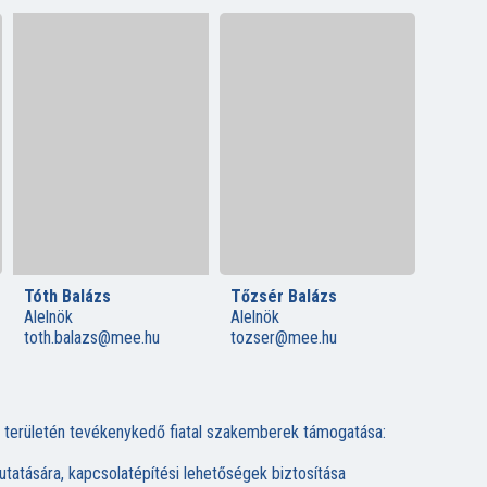
Tóth Balázs
Tőzsér Balázs
Alelnök
Alelnök
toth.balazs@mee.hu
tozser@mee.hu
a területén tevékenykedő fiatal szakemberek támogatása:
atására, kapcsolatépítési lehetőségek biztosítása