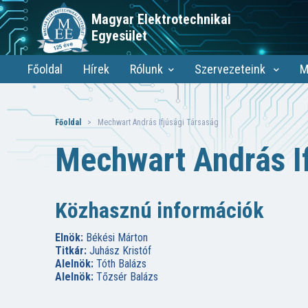
Magyar Elektrotechnikai
Egyesület
Főoldal
Hírek
Rólunk
Szervezeteink
M
Főoldal
> Mechwart András Ifjúsági Társaság
Mechwart András If
Közhasznú információk
Elnök:
Békési Márton
Titkár:
Juhász Kristóf
Alelnök:
Tóth Balázs
Alelnök:
Tőzsér Balázs