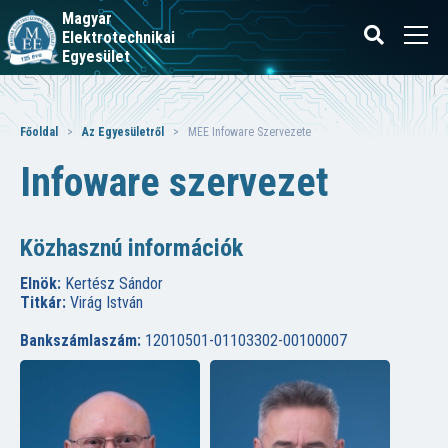
Magyar
Elektrotechnikai
Egyesület
Főoldal
>
Az Egyesületről
> MEE Infoware Szervezete
Infoware szervezet
Közhasznú információk
Elnök:
Kertész Sándor
Titkár:
Virág István
Bankszámlaszám:
12010501-01103302-00100007