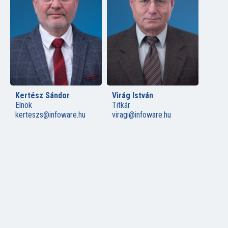
Kertész Sándor
Virág István
Elnök
Titkár
kerteszs@infoware.hu
viragi@infoware.hu