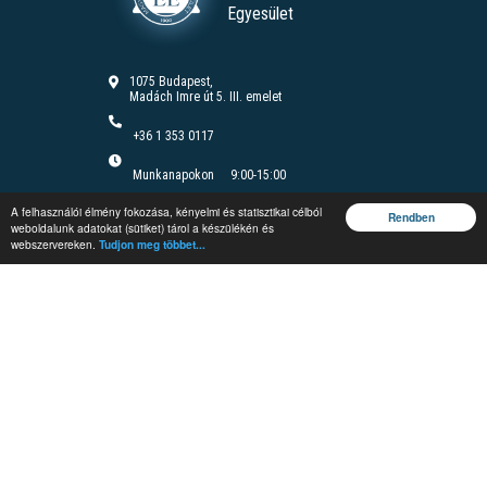
Egyesület
1075 Budapest,
Madách Imre út 5. III. emelet
+36 1 353 0117
Munkanapokon
9:00-15:00
Felnőttképzési nyilvántartási szám B/2020/000166
A felhasználói élmény fokozása, kényelmi és statisztikai célból
Felnőttképzési engedély száma: E/2020/000085
Rendben
weboldalunk adatokat (sütiket) tárol a készülékén és
webszervereken.
Tudjon meg többet...
Jegyzetrendelés
Vándorgyűlés
Rendezvények
Védelmi és
Irányítástechnikai
Fórum
Képzések
#MEEnet