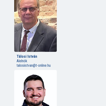
Tálosi István
Alelnök
talosiistvan@t-online.hu