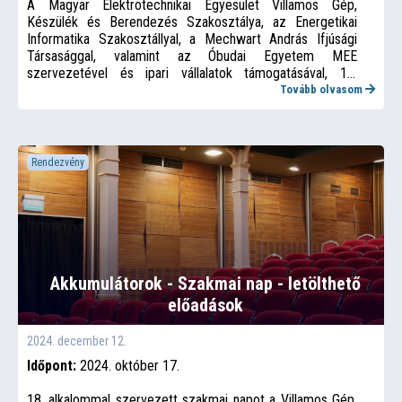
A Magyar Elektrotechnikai Egyesület Villamos Gép,
Készülék és Berendezés Szakosztálya, az Energetikai
Informatika Szakosztállyal, a Mechwart András Ifjúsági
Társasággal, valamint az Óbudai Egyetem MEE
szervezetével és ipari vállalatok támogatásával, 19.
alkalommal szakmai napot rendez.
Tovább olvasom
Rendezvény
Akkumulátorok - Szakmai nap - letölthető
előadások
2024. december 12.
Időpont:
2024. október 17.
18. alkalommal szervezett szakmai napot a Villamos Gép,