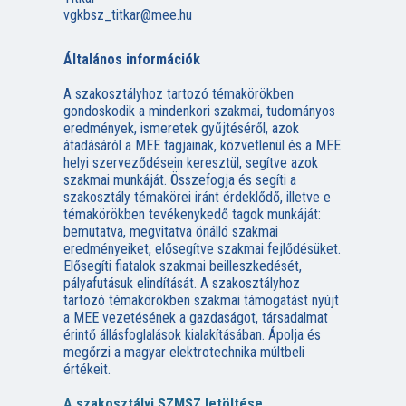
vgkbsz_titkar@mee.hu
Általános információk
A szakosztályhoz tartozó témakörökben
gondoskodik a mindenkori szakmai, tudományos
eredmények, ismeretek gyűjtéséről, azok
átadásáról a MEE tagjainak, közvetlenül és a MEE
helyi szerveződésein keresztül, segítve azok
szakmai munkáját. Összefogja és segíti a
szakosztály témakörei iránt érdeklődő, illetve e
témakörökben tevékenykedő tagok munkáját:
bemutatva, megvitatva önálló szakmai
eredményeiket, elősegítve szakmai fejlődésüket.
Elősegíti fiatalok szakmai beilleszkedését,
pályafutásuk elindítását. A szakosztályhoz
tartozó témakörökben szakmai támogatást nyújt
a MEE vezetésének a gazdaságot, társadalmat
érintő állásfoglalások kialakításában. Ápolja és
megőrzi a magyar elektrotechnika múltbeli
értékeit.
A szakosztályi SZMSZ letöltése.