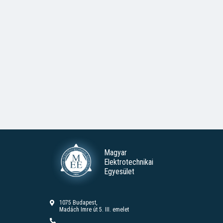
Magyar
Elektrotechnikai
Egyesület
1075 Budapest,
Madách Imre út 5. III. emelet