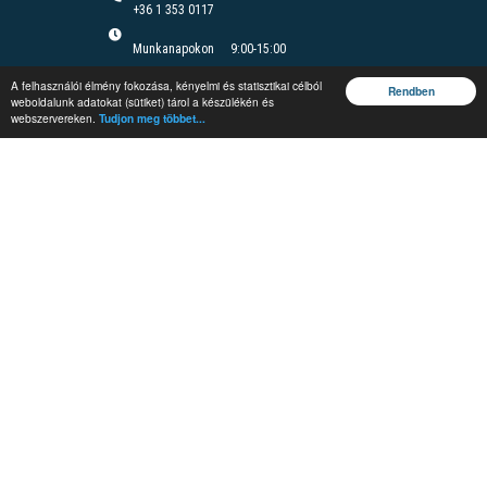
+36 1 353 0117
Munkanapokon
9:00-15:00
Felnőttképzési nyilvántartási szám B/2020/000166
A felhasználói élmény fokozása, kényelmi és statisztikai célból
Felnőttképzési engedély száma: E/2020/000085
Rendben
weboldalunk adatokat (sütiket) tárol a készülékén és
webszervereken.
Tudjon meg többet...
Jegyzetrendelés
Vándorgyűlés
Rendezvények
Védelmi és
Irányítástechnikai
Fórum
Képzések
#MEEnet
Infoshow
Mi a pálya
Jognyilatkozat