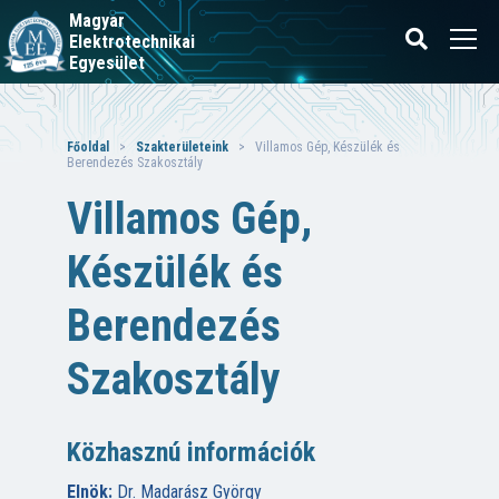
Magyar
Elektrotechnikai
Egyesület
Főoldal
>
Szakterületeink
> Villamos Gép, Készülék és
Berendezés Szakosztály
Villamos Gép,
Készülék és
Berendezés
Szakosztály
Közhasznú információk
Elnök:
Dr. Madarász György