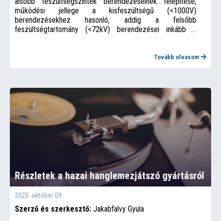
alsóbb feszültségszintek berendezéseinek felépítése,
működési jellege a kisfeszültségű (<1000V)
berendezésekhez hasonló, addig a felsőbb
feszültségtartomány (<72kV) berendezései inkább a
nagyfeszültségű konstrukciókra hasonlítanak. A határ nem
éles és adott feladatra a néha többféle megoldás is
lehetséges. Úgy gondoljuk, hogy az elmúlt időszakban
Tovább olvasom
történt fejlesztések és új eredmények, valamint a téma
különféle megközelítése indokolja a kapcsolódó kérdések
megtárgyalását.
Részletek a hazai hanglemezjátszó gyártásról
2025. október 09.
Szerző és szerkesztő:
Jakabfalvy Gyula