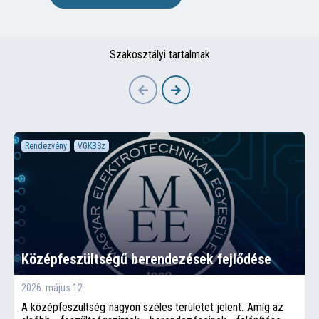
Szakosztályi tartalmak
Rendezvény
VGKBSz
Középfeszültségű berendezések fejlődése
2026. május 12.
A középfeszültség nagyon széles területet jelent. Amíg az