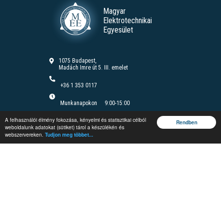
Magyar
Elektrotechnikai
Egyesület
1075 Budapest,
Madách Imre út 5. III. emelet
+36 1 353 0117
Munkanapokon
9:00-15:00
Felnőttképzési nyilvántartási szám B/2020/000166
A felhasználói élmény fokozása, kényelmi és statisztikai célból
Felnőttképzési engedély száma: E/2020/000085
Rendben
weboldalunk adatokat (sütiket) tárol a készülékén és
webszervereken.
Tudjon meg többet...
Jegyzetrendelés
Vándorgyűlés
Rendezvények
Védelmi és
Irányítástechnikai
Fórum
Képzések