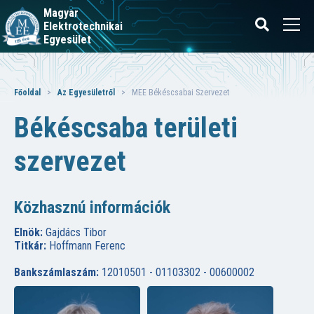
Magyar
Elektrotechnikai
Egyesület
Főoldal
>
Az Egyesületről
> MEE Békéscsabai Szervezet
Békéscsaba területi
szervezet
Közhasznú információk
Elnök:
Gajdács Tibor
Titkár:
Hoffmann Ferenc
Bankszámlaszám:
12010501 - 01103302 - 00600002