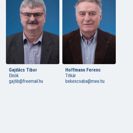
Gajdács Tibor
Hoffmann Ferenc
Elnök
Titkár
gajtib@freemail.hu
bekescsaba@mee.hu