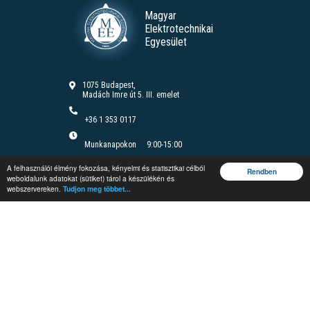
Magyar
Elektrotechnikai
Egyesület
1075 Budapest,
Madách Imre út 5. III. emelet
+36 1 353 0117
Munkanapokon
9:00-15:00
Felnőttképzési nyilvántartási szám B/2020/000166
A felhasználói élmény fokozása, kényelmi és statisztikai célból
Felnőttképzési engedély száma: E/2020/000085
Rendben
weboldalunk adatokat (sütiket) tárol a készülékén és
webszervereken.
Tudjon meg többet...
Jegyzetrendelés
Vándorgyűlés
Rendezvények
Védelmi és
Irányítástechnikai
Fórum
Képzések