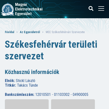
Magyar
Elektrotechnikai
Egyesület
Főoldal
>
Az Egyesületről
> MEE Székesfehérvári Szervezete
Székesfehérvár területi
szervezet
Közhasznú információk
Elnök:
Stickl László
Titkár:
Takács Tünde
Bankszámlaszám:
12010501 - 01103302 - 04900005