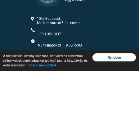
1075 Budapest,
Madách Imre út 5. III. emelet
+36 1 353 0117
Munkanapokon
9:00-15:00
Felnőttképzési nyilvántartási szám B/2020/000166
A felhasználói élmény fokozása, kényelmi és statisztikai
Felnőttképzési engedély száma: E/2020/000085
Rendben
célból weboldalunk adatokat (sütiket) tárol a készülékén és
webszervereken.
Tudjon meg többet...
Jegyzetrendelés
Rendezvények
Képzések
Vándorgyűlés