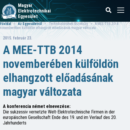
Magyar
Elektrotechnikai
Egyesület
Főoldal
>
Az Egyesületről
> Technikatörténeti Bizottság > A MEE-TTB 2014
novemberében külföldön elhangzott előadásának magyar változata
2015. február 23.
A MEE-TTB 2014
novemberében külföldön
elhangzott előadásának
magyar változata
A konferencia német elnevezése:
Die sukzessiv vernetzte Welt-Elektrotechnische Firmen in der
europäischen Gesellschaft Ende des 19. und im Verlauf des 20.
Jahrhunderts