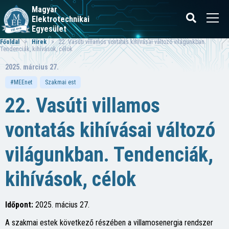
Magyar
Elektrotechnikai
Egyesület
Főoldal
>
Hírek
> 22. Vasúti villamos vontatás kihívásai változó világunkban.
Tendenciák, kihívások, célok
2025. március 27.
#MEEnet
Szakmai est
22. Vasúti villamos
vontatás kihívásai változó
világunkban. Tendenciák,
kihívások, célok
Időpont:
2025. mácius 27.
A szakmai estek következő részében a villamosenergia rendszer