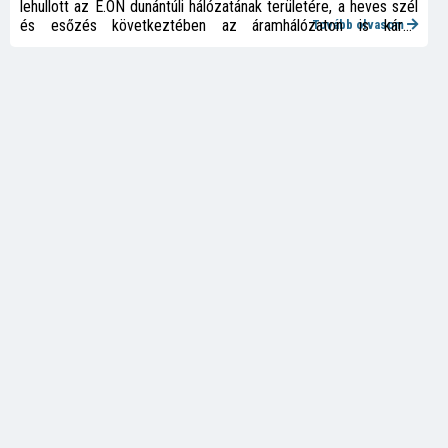
lehullott az E.ON dunántúli hálózatának területére, a heves szél
és esőzés következtében az áramhálózaton is károk
Tovább olvasom
keletkeztek. Az előrejelzések alapján már péntektől jelentősen
megnövelt készenléttel, megemelt szerelőszámmal készültünk
a hétvégére. A vihar szombat esti érkezésétől folyamatosan, az
éjszaka folyamán is dolgoztak munkatársaink a károk
felszámolásán, ez jelenleg is kiemelt létszámmal zajlik” – írják.