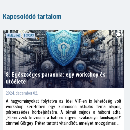
Kapcsolódó tartalom
#MEEnet
FOCUS
8. Egészséges paranoia: egy workshop és
utóélete
2024. december 02.
A hagyományokat folytatva az idei VIF-en is lehetőség volt
workshop keretében egy különösen aktuális téma alapos,
párbeszédes körbejárására. A témát sajnos a háború adta.
„Elemezzük közösen a háború egyes szakirányú tanulságait!”
címmel Görgey Péter tartott vitaindítót, amelyet mozgalmas és
tartalmas eszmecsere követett. A téma apropóját az adta,