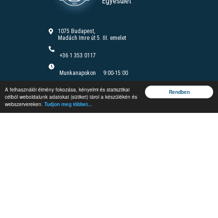
Egyesület
1075 Budapest,
Madách Imre út 5. III. emelet
+36 1 353 0117
Munkanapokon
9:00-15:00
Felnőttképzési nyilvántartási szám B/2020/000166
A felhasználói élmény fokozása, kényelmi és statisztikai
Felnőttképzési engedély száma: E/2020/000085
Rendben
célból weboldalunk adatokat (sütiket) tárol a készülékén és
webszervereken.
Tudjon meg többet...
Jegyzetrendelés
Rendezvények
Képzések
Vándorgyűlés