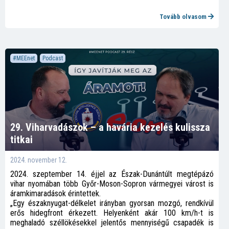
hogy az elhúzódó háború – és különösen
annak villamosenergetikai aspektusa – immár lehetségessé, sőt
Tovább olvasom
szükségessé teszi következtetések levonását és azok
beépítését a szakmai gondolkodásunkba.
#MEEnet
Podcast
29. Viharvadászok – a havária kezelés kulissza
titkai
2024. november 12.
2024. szeptember 14. éjjel az Észak-Dunántúlt megtépázó
vihar nyomában több Győr-Moson-Sopron vármegyei várost is
áramkimaradások érintettek.
„Egy északnyugat-délkelet irányban gyorsan mozgó, rendkívül
erős hidegfront érkezett. Helyenként akár 100 km/h-t is
meghaladó széllökésekkel jelentős mennyiségű csapadék is