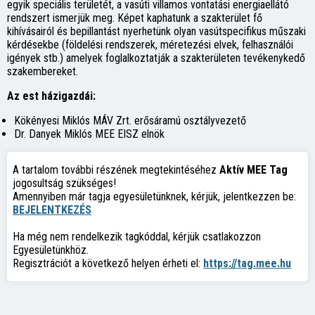
egyik speciális területét, a vasúti villamos vontatási energiaellátó
rendszert ismerjük meg. Képet kaphatunk a szakterület fő
kihívásairól és bepillantást nyerhetünk olyan vasútspecifikus műszaki
kérdésekbe (földelési rendszerek, méretezési elvek, felhasználói
igények stb.) amelyek foglalkoztatják a szakterületen tevékenykedő
szakembereket.
Az est házigazdái:
Kökényesi Miklós MÁV Zrt. erősáramú osztályvezető
Dr. Danyek Miklós MEE EISZ elnök
A tartalom további részének megtekintéséhez
Aktív MEE Tag
jogosultság szükséges!
Amennyiben már tagja egyesületünknek, kérjük, jelentkezzen be:
BEJELENTKEZÉS
Ha még nem rendelkezik tagkóddal, kérjük csatlakozzon
Egyesületünkhöz.
Regisztrációt a következő helyen érheti el:
https://tag.mee.hu