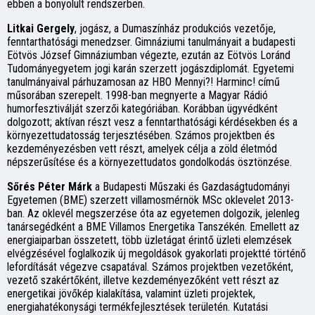
ebben a bonyolult rendszerben.
Litkai Gergely
, jogász, a Dumaszínház produkciós vezetője,
fenntarthatósági menedzser. Gimnáziumi tanulmányait a budapesti
Eötvös József Gimnáziumban végezte, ezután az Eötvös Loránd
Tudományegyetem jogi karán szerzett jogászdiplomát. Egyetemi
tanulmányaival párhuzamosan az HBO Mennyi?! Harminc! című
műsorában szerepelt. 1998-ban megnyerte a Magyar Rádió
humorfesztiválját szerzői kategóriában. Korábban ügyvédként
dolgozott; aktívan részt vesz a fenntarthatósági kérdésekben és a
környezettudatosság terjesztésében. Számos projektben és
kezdeményezésben vett részt, amelyek célja a zöld életmód
népszerűsítése és a környezettudatos gondolkodás ösztönzése.
Sőrés Péter Márk
a Budapesti Műszaki és Gazdaságtudományi
Egyetemen (BME) szerzett villamosmérnök MSc oklevelet 2013-
ban. Az oklevél megszerzése óta az egyetemen dolgozik, jelenleg
tanársegédként a BME Villamos Energetika Tanszékén. Emellett az
energiaiparban összetett, több üzletágat érintő üzleti elemzések
elvégzésével foglalkozik új megoldások gyakorlati projektté történő
lefordítását végezve csapatával. Számos projektben vezetőként,
vezető szakértőként, illetve kezdeményezőként vett részt az
energetikai jövőkép kialakítása, valamint üzleti projektek,
energiahatékonysági termékfejlesztések területén. Kutatási