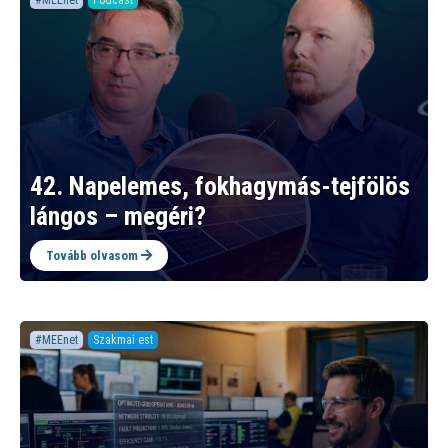
#MEEnet
Podcast
42. Napelemes, fokhagymás-tejfölös
lángos – megéri?
Tovább olvasom
#MEEnet
Szakmai est