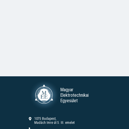
Magyar
Elektrotechnikai
Egyesület
1075 Budapest,
Madách Imre út 5. III. emelet