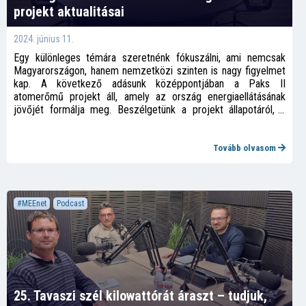
projekt aktualitásai
2024. június 11.
Egy különleges témára szeretnénk fókuszálni, ami nemcsak
Magyarországon, hanem nemzetközi szinten is nagy figyelmet
kap. A következő adásunk középpontjában a Paks II
atomerőmű projekt áll, amely az ország energiaellátásának
jövőjét formálja meg. Beszélgetünk a projekt állapotáról, a
technológiai fejlesztésekről és azokról a kihívásokról,
amelyekkel a szakemberek nap mint nap szembesülnek.
Csatlakozzatok hozzánk, ahogy szakértőinkkel mélyebbre
Tovább olvasom
ásunk a részletekben, és megvizsgáljuk, milyen hatással lehet
ez a gigantikus beruházás Magyarország és a régió jövőjére.
#MEEnet
Podcast
25. Tavaszi szél kilowattórát áraszt – tudjuk,