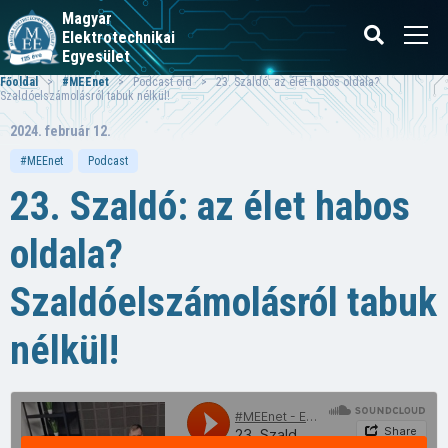
Magyar
Elektrotechnikai
Egyesület
Főoldal
>
#MEEnet
> Podcast old > 23. Szaldó: az élet habos oldala?
Szaldóelszámolásról tabuk nélkül!
2024. február 12.
#MEEnet
Podcast
23. Szaldó: az élet habos
oldala?
Szaldóelszámolásról tabuk
nélkül!