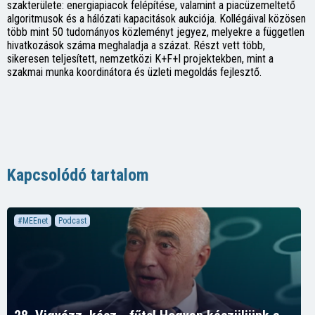
szakterülete: energiapiacok felépítése, valamint a piacüzemeltető
algoritmusok és a hálózati kapacitások aukciója. Kollégáival közösen
több mint 50 tudományos közleményt jegyez, melyekre a független
hivatkozások száma meghaladja a százat. Részt vett több,
sikeresen teljesített, nemzetközi K+F+I projektekben, mint a
szakmai munka koordinátora és üzleti megoldás fejlesztő.
Kapcsolódó tartalom
#MEEnet
Podcast