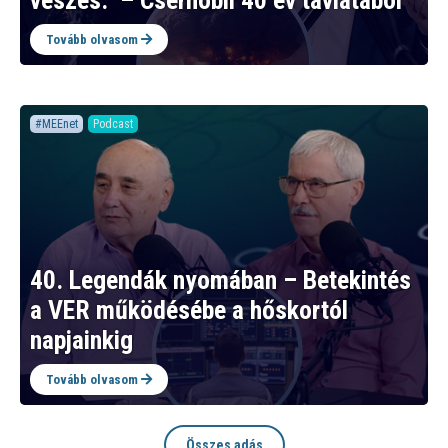
vészes.” – Csernobil 40 év távlatából
Tovább olvasom
#MEEnet
Podcast
40. Legendák nyomában – Betekintés
a VER működésébe a hőskortól
napjainkig
Tovább olvasom
Összes adás