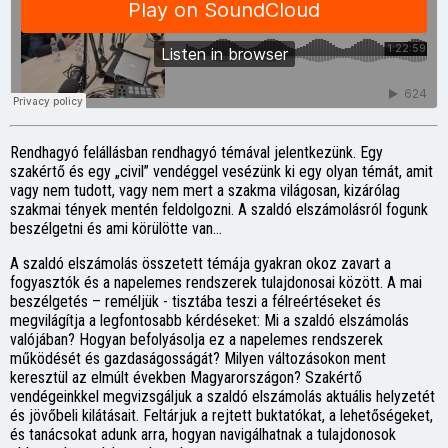
Rendhagyó felállásban rendhagyó témával jelentkezünk. Egy
szakértő és egy „civil” vendéggel vesézünk ki egy olyan témát, amit
vagy nem tudott, vagy nem mert a szakma világosan, kizárólag
szakmai tények mentén feldolgozni. A szaldó elszámolásról fogunk
beszélgetni és ami körülötte van…
A szaldó elszámolás összetett témája gyakran okoz zavart a
fogyasztók és a napelemes rendszerek tulajdonosai között. A mai
beszélgetés – reméljük - tisztába teszi a félreértéseket és
megvilágítja a legfontosabb kérdéseket: Mi a szaldó elszámolás
valójában? Hogyan befolyásolja ez a napelemes rendszerek
működését és gazdaságosságát? Milyen változásokon ment
keresztül az elmúlt években Magyarországon? Szakértő
vendégeinkkel megvizsgáljuk a szaldó elszámolás aktuális helyzetét
és jövőbeli kilátásait. Feltárjuk a rejtett buktatókat, a lehetőségeket,
és tanácsokat adunk arra, hogyan navigálhatnak a tulajdonosok