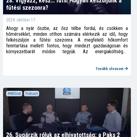
28. Vigyázz, kész… fűts! Hogyan készüljünk a
fűtési szezonra?
2024. október 17.
Ahogy a nyár őszbe, az ősz télbe fordul, és csökken a
hőmérséklet, minden otthon számára elérkezik az idő, hogy
felkészüljön a fűtési szezonra. A megfelelő hőkomfort
fenntartása mellett fontos, hogy mindezt gazdaságosan és
környezetbarát módon tegyük. Az energiaköltségek
növekedése és a fenntarthatóság iránti igény egyre inkább
aktuálissá teszi ezt a témát. Ebben az epizódban áttekintjük,
hogyan készülhetünk fel a fűtési szezonra a leghatékonyabban.
Tovább olvasom
#MEEnet
Podcast
26. Sugárzik róluk az elhivatottság: a Paks 2