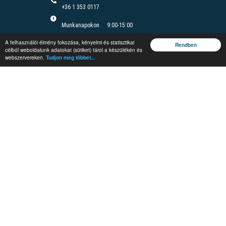
+36 1 353 0117
Munkanapokon
9:00-15:00
Felnőttképzési nyilvántartási szám B/2020/000166
A felhasználói élmény fokozása, kényelmi és statisztikai
Felnőttképzési engedély száma: E/2020/000085
Rendben
célból weboldalunk adatokat (sütiket) tárol a készülékén és
webszervereken.
Tudjon meg többet...
Jegyzetrendelés
Rendezvények
Képzések
Vándorgyűlés
Védelmi és
Irányítástechnikai
Fórum
#MEEnet