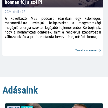
honnan fúj a szél?!
2024. április 08.
A következő MEE podcast adásában egy különleges
mélymerülésre invitáljuk hallgatóinkat a magyarországi
megújuló energia szektor legújabb fejleményeibe. Körbejárjuk,
hogy a kormányzati döntések, mint a rendkívüli szabályozási
változások és a preferencialista bevezetése, miként formálják
át a naperőművek és szélerőművek jövőjét, beleértve a
szabályozási környezet, a hálózati integráció, és a
finanszírozási feltételek új dimenzióit.
Tovább olvasom
Adásaink