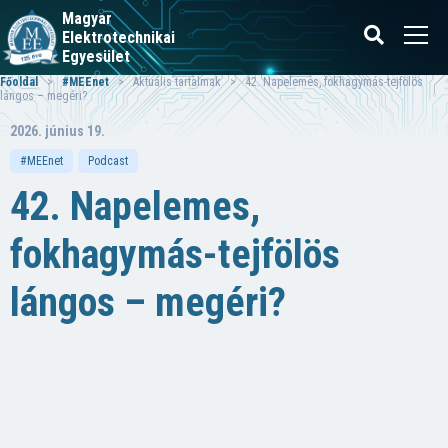
Magyar
Elektrotechnikai
Egyesület
Főoldal
>
#MEEnet
> Aktuális tartalmak > 42. Napelemes, fokhagymás-tejfölös
lángos – megéri?
2026. június 19.
#MEEnet
Podcast
42. Napelemes,
fokhagymás-tejfölös
lángos – megéri?