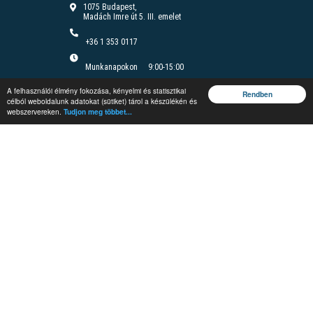
1075 Budapest,
Madách Imre út 5. III. emelet
+36 1 353 0117
Munkanapokon
9:00-15:00
Felnőttképzési nyilvántartási szám B/2020/000166
A felhasználói élmény fokozása, kényelmi és statisztikai
Felnőttképzési engedély száma: E/2020/000085
Rendben
célból weboldalunk adatokat (sütiket) tárol a készülékén és
webszervereken.
Tudjon meg többet...
Jegyzetrendelés
Rendezvények
Képzések
Vándorgyűlés
Védelmi és
Irányítástechnikai
Fórum