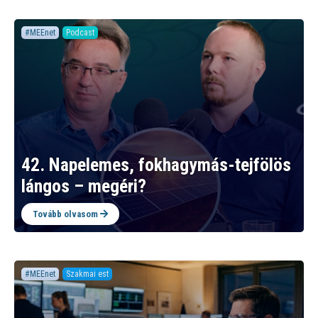
#MEEnet
Podcast
42. Napelemes, fokhagymás-tejfölös
lángos – megéri?
Tovább olvasom
#MEEnet
Szakmai est