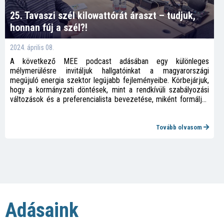
25. Tavaszi szél kilowattórát áraszt – tudjuk,
honnan fúj a szél?!
2024. április 08.
A következő MEE podcast adásában egy különleges
mélymerülésre invitáljuk hallgatóinkat a magyarországi
megújuló energia szektor legújabb fejleményeibe. Körbejárjuk,
hogy a kormányzati döntések, mint a rendkívüli szabályozási
változások és a preferencialista bevezetése, miként formálják
át a naperőművek és szélerőművek jövőjét, beleértve a
szabályozási környezet, a hálózati integráció, és a
finanszírozási feltételek új dimenzióit.
Tovább olvasom
Adásaink