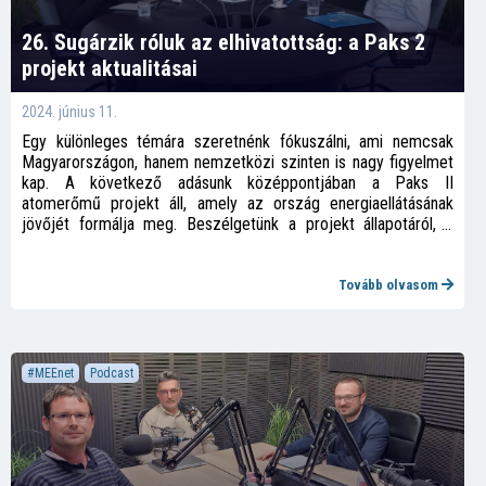
26. Sugárzik róluk az elhivatottság: a Paks 2
projekt aktualitásai
2024. június 11.
Egy különleges témára szeretnénk fókuszálni, ami nemcsak
Magyarországon, hanem nemzetközi szinten is nagy figyelmet
kap. A következő adásunk középpontjában a Paks II
atomerőmű projekt áll, amely az ország energiaellátásának
jövőjét formálja meg. Beszélgetünk a projekt állapotáról, a
technológiai fejlesztésekről és azokról a kihívásokról,
amelyekkel a szakemberek nap mint nap szembesülnek.
Csatlakozzatok hozzánk, ahogy szakértőinkkel mélyebbre
Tovább olvasom
ásunk a részletekben, és megvizsgáljuk, milyen hatással lehet
ez a gigantikus beruházás Magyarország és a régió jövőjére.
#MEEnet
Podcast