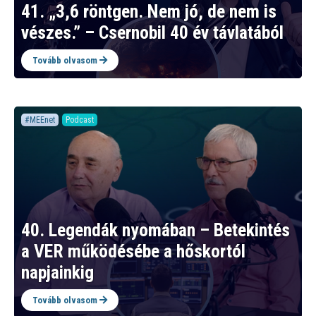
41. „3,6 röntgen. Nem jó, de nem is
vészes.” – Csernobil 40 év távlatából
Tovább olvasom
#MEEnet
Podcast
40. Legendák nyomában – Betekintés
a VER működésébe a hőskortól
napjainkig
Tovább olvasom