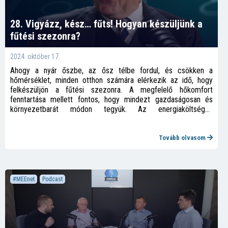
28. Vigyázz, kész… fűts! Hogyan készüljünk a
fűtési szezonra?
2024. október 17.
Ahogy a nyár őszbe, az ősz télbe fordul, és csökken a
hőmérséklet, minden otthon számára elérkezik az idő, hogy
felkészüljön a fűtési szezonra. A megfelelő hőkomfort
fenntartása mellett fontos, hogy mindezt gazdaságosan és
környezetbarát módon tegyük. Az energiaköltségek
növekedése és a fenntarthatóság iránti igény egyre inkább
aktuálissá teszi ezt a témát. Ebben az epizódban áttekintjük,
hogyan készülhetünk fel a fűtési szezonra a leghatékonyabban.
Tovább olvasom
#MEEnet
Podcast