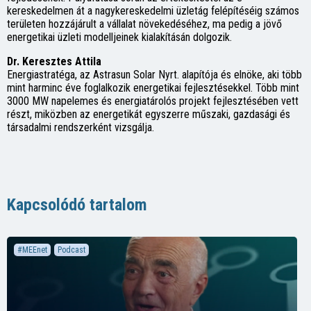
kereskedelmen át a nagykereskedelmi üzletág felépítéséig számos
területen hozzájárult a vállalat növekedéséhez, ma pedig a jövő
energetikai üzleti modelljeinek kialakításán dolgozik.
Dr. Keresztes Attila
Energiastratéga, az Astrasun Solar Nyrt. alapítója és elnöke, aki több
mint harminc éve foglalkozik energetikai fejlesztésekkel. Több mint
3000 MW napelemes és energiatárolós projekt fejlesztésében vett
részt, miközben az energetikát egyszerre műszaki, gazdasági és
társadalmi rendszerként vizsgálja.
Kapcsolódó tartalom
#MEEnet
Podcast