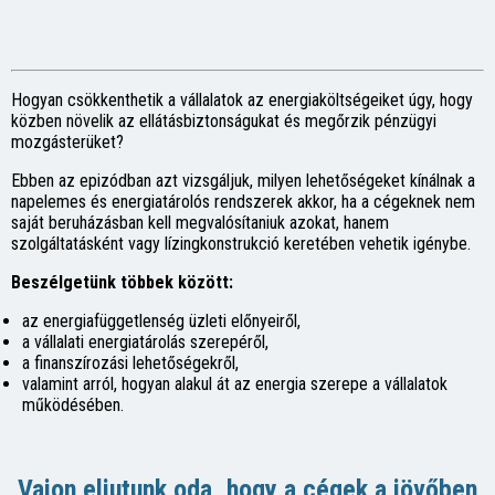
Hogyan csökkenthetik a vállalatok az energiaköltségeiket úgy, hogy
közben növelik az ellátásbiztonságukat és megőrzik pénzügyi
mozgásterüket?
Ebben az epizódban azt vizsgáljuk, milyen lehetőségeket kínálnak a
napelemes és energiatárolós rendszerek akkor, ha a cégeknek nem
saját beruházásban kell megvalósítaniuk azokat, hanem
szolgáltatásként vagy lízingkonstrukció keretében vehetik igénybe.
Beszélgetünk többek között:
az energiafüggetlenség üzleti előnyeiről,
a vállalati energiatárolás szerepéről,
a finanszírozási lehetőségekről,
valamint arról, hogyan alakul át az energia szerepe a vállalatok
működésében.
Vajon eljutunk oda, hogy a cégek a jövőben